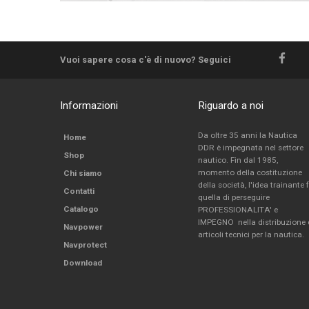
Vuoi sapere cosa c'è di nuovo? Seguici
Informazioni
Riguardo a noi
Da oltre 35 anni la Nautica
Home
DDR è impegnata nel settore
Shop
nautico. Fin dal 1985,
momento della costituzione
Chi siamo
della società, l'idea trainante 
Contatti
quella di perseguire
Catalogo
PROFESSIONALITA' e
IMPEGNO nella distribuzione 
Navpower
articoli tecnici per la nautica.
Navprotect
Download