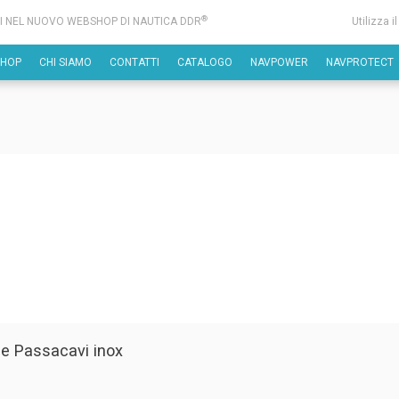
®
I NEL NUOVO WEBSHOP DI NAUTICA DDR
Utilizza i
SHOP
CHI SIAMO
CONTATTI
CATALOGO
NAVPOWER
NAVPROTECT
 e Passacavi inox