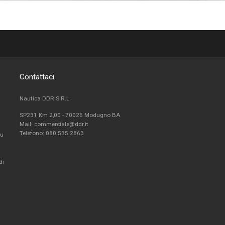
Contattaci
Nautica DDR S.R.L.
SP231 Km 2,00 - 70026 Modugno BA
Mail: commerciale@ddr.it
Telefono:
080 535 2863
fu
di