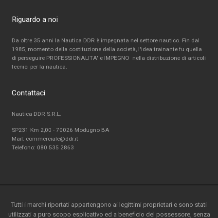
Riguardo a noi
Da oltre 35 anni la Nautica DDR è impegnata nel settore nautico. Fin dal
1985, momento della costituzione della società, l'idea trainante fu quella
di perseguire PROFESSIONALITA' e IMPEGNO nella distribuzione di articoli
tecnici per la nautica.
Contattaci
Nautica DDR S.R.L.
SP231 Km 2,00 - 70026 Modugno BA
Mail: commerciale@ddr.it
Telefono:
080 535 2863
Tutti i marchi riportati appartengono ai legittimi proprietari e sono stati
utilizzati a puro scopo esplicativo ed a beneficio del possessore, senza