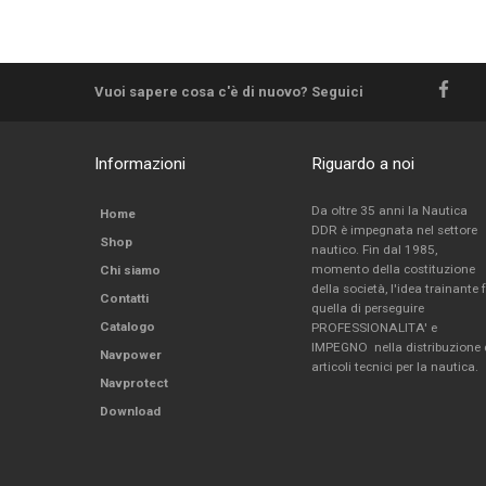
Vuoi sapere cosa c'è di nuovo? Seguici
Informazioni
Riguardo a noi
Da oltre 35 anni la Nautica
Home
DDR è impegnata nel settore
Shop
nautico. Fin dal 1985,
momento della costituzione
Chi siamo
della società, l'idea trainante 
Contatti
quella di perseguire
Catalogo
PROFESSIONALITA' e
IMPEGNO nella distribuzione 
Navpower
articoli tecnici per la nautica.
Navprotect
Download