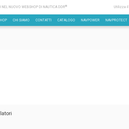
®
I NEL NUOVO WEBSHOP DI NAUTICA DDR
Utilizza i
SHOP
CHI SIAMO
CONTATTI
CATALOGO
NAVPOWER
NAVPROTECT
latori