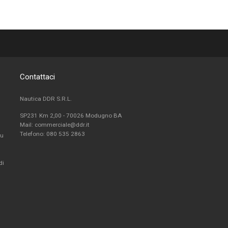
Contattaci
Nautica DDR S.R.L.
SP231 Km 2,00 - 70026 Modugno BA
Mail: commerciale@ddr.it
Telefono:
080 535 2863
fu
di