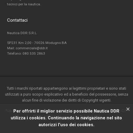
tecnici per la nautica.
Contattaci
Nautica DDR S.R.L.
SP231 Km 2,00 - 70026 Modugno BA
Mail: commerciale@ddr.it
Telefono:
080 535 2863
Tutti i marchi riportati appartengono ai legittimi proprietari e sono stati
utilizzati a puro scopo esplicativo ed a beneficio del possessore, senza
alcun fine di violazione dei diritti di Copyright vigenti.
×
Nautica DDR srl - S.P. 231 km.2-70026 Modugno(BA) - Italy-P.ta IVA / C.F.
Per offrirti il miglior servizio possibile Nautica DDR
07162490721 - Powered by
Teseo.it S.r.l
utilizza i cookies. Continuando la navigazione nel sito
autorizzi l'uso dei cookies.