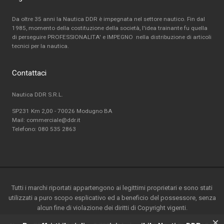
Da oltre 35 anni la Nautica DDR è impegnata nel settore nautico. Fin dal
1985, momento della costituzione della società, l'idea trainante fu quella
di perseguire PROFESSIONALITA' e IMPEGNO nella distribuzione di articoli
tecnici per la nautica.
Contattaci
Nautica DDR S.R.L.
SP231 Km 2,00 - 70026 Modugno BA
Mail: commerciale@ddr.it
Telefono:
080 535 2863
Tutti i marchi riportati appartengono ai legittimi proprietari e sono stati
utilizzati a puro scopo esplicativo ed a beneficio del possessore, senza
alcun fine di violazione dei diritti di Copyright vigenti.
×