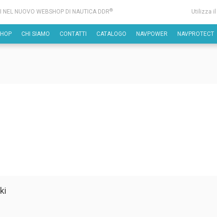
®
I NEL NUOVO WEBSHOP DI NAUTICA DDR
Utilizza i
SHOP
CHI SIAMO
CONTATTI
CATALOGO
NAVPOWER
NAVPROTECT
ki