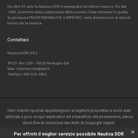
Da oltre 35 anni la Nautica DDR è impegnata nel settore nautico. Fin dal
1985, momento della costituzione della società, l'idea trainante fu quella
di perseguire PROFESSIONALITA' e IMPEGNO nella distribuzione di articoli
tecnici per la nautica.
Contattaci
Nautica DDR S.R.L.
SP231 Km 2,00 - 70026 Modugno BA
Mail: commerciale@ddr.it
Telefono:
080 535 2863
Tutti i marchi riportati appartengono ai legittimi proprietari e sono stati
utilizzati a puro scopo esplicativo ed a beneficio del possessore, senza
alcun fine di violazione dei diritti di Copyright vigenti.
×
Nautica DDR srl - S.P. 231 km.2-70026 Modugno(BA) - Italy-P.ta IVA / C.F.
Per offrirti il miglior servizio possibile Nautica DDR