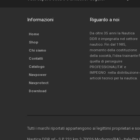
Informazioni
Riguardo a noi
Da oltre 35 anni la Nautica
Home
DDR è impegnata nel settore
Shop
nautico. Fin dal 1985,
momento della costituzione
Chi siamo
della società, l'idea trainante 
Contatti
quella di perseguire
Catalogo
PROFESSIONALITA' e
IMPEGNO nella distribuzione 
Navpower
articoli tecnici per la nautica.
Navprotect
Download
Tutti i marchi riportati appartengono ai legittimi proprietari e s
Nautica DDR srl - S.P. 231 km.2-70026 Modugno(BA) - Italy-P.ta