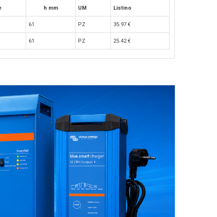
e
h mm
UM
Listino
61
PZ
35.97
€
61
PZ
25.42
€