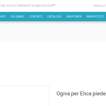
®
I NEL NUOVO WEBSHOP DI NAUTICA DDR
Utilizza i
SHOP
CHI SIAMO
CONTATTI
CATALOGO
NAVPOWER
NAVPROTECT
Ogiva per Elica pied