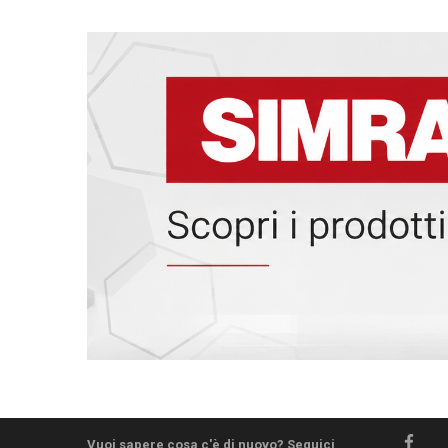
Vuoi sapere cosa c'è di nuovo? Seguici