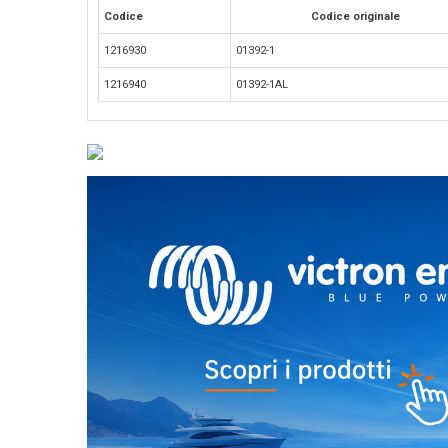
Codice
Codice originale
1216930
01392-1
1216940
01392-1AL