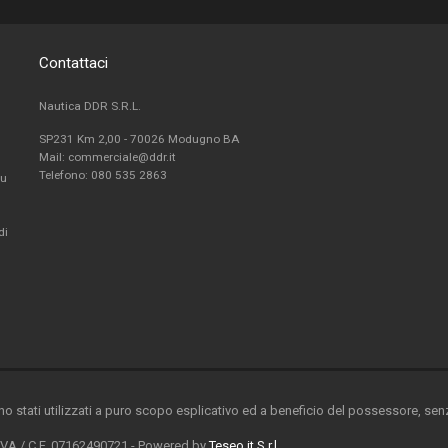
Contattaci
Nautica DDR S.R.L.
SP231 Km 2,00 - 70026 Modugno BA
Mail: commerciale@ddr.it
Telefono:
080 535 2863
fu
di
ono stati utilizzati a puro scopo esplicativo ed a beneficio del possessore, senza
 IVA / C.F. 07162490721 - Powered by
Teseo.it S.r.l