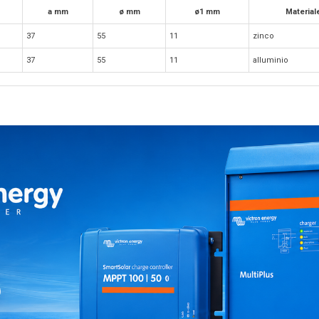
a mm
ø mm
ø1 mm
Material
37
55
11
zinco
37
55
11
alluminio