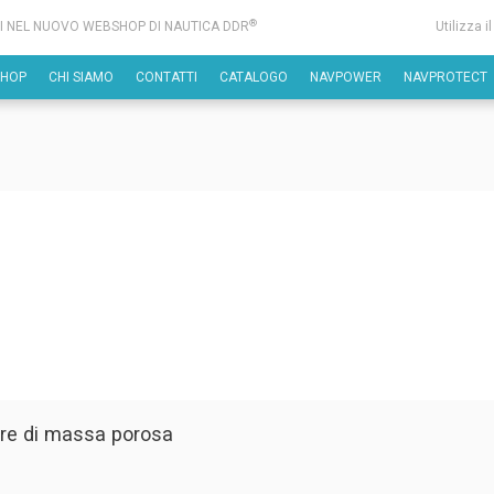
®
I NEL NUOVO WEBSHOP DI NAUTICA DDR
Utilizza i
SHOP
CHI SIAMO
CONTATTI
CATALOGO
NAVPOWER
NAVPROTECT
tre di massa porosa