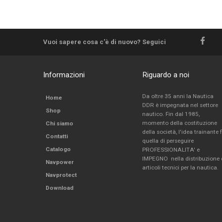
Vuoi sapere cosa c'è di nuovo? Seguici
Informazioni
Riguardo a noi
Da oltre 35 anni la Nautica
Home
DDR è impegnata nel settore
Shop
nautico. Fin dal 1985,
momento della costituzione
Chi siamo
della società, l'idea trainante 
Contatti
quella di perseguire
Catalogo
PROFESSIONALITA' e
IMPEGNO nella distribuzione 
Navpower
articoli tecnici per la nautica.
Navprotect
Download