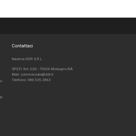
Contattaci
Nautica DDR S.R.L.
SP231 Km 2,00 - 70026 Modugno BA
Mail: commerciale@ddr.it
Telefono:
080 535 2863
fu
di