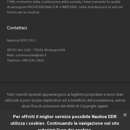
1985, momento della costituzione della società, l'idea trainante fu quella
di perseguire PROFESSIONALITA' e IMPEGNO nella distribuzione di articoli
tecnici per la nautica.
Contattaci
Nautica DDR S.R.L.
SP231 Km 2,00 - 70026 Modugno BA
Mail: commerciale@ddr.it
Telefono:
080 535 2863
Tutti i marchi riportati appartengono ai legittimi proprietari e sono stati
utilizzati a puro scopo esplicativo ed a beneficio del possessore, senza
alcun fine di violazione dei diritti di Copyright vigenti.
×
Nautica DDR srl - S.P. 231 km.2-70026 Modugno(BA) - Italy-P.ta IVA / C.F.
Per offrirti il miglior servizio possibile Nautica DDR
07162490721 - Powered by
Teseo.it S.r.l
utilizza i cookies. Continuando la navigazione nel sito