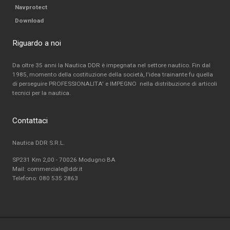
Navprotect
Download
Riguardo a noi
Da oltre 35 anni la Nautica DDR è impegnata nel settore nautico. Fin dal
1985, momento della costituzione della società, l'idea trainante fu quella
di perseguire PROFESSIONALITA' e IMPEGNO nella distribuzione di articoli
tecnici per la nautica.
Contattaci
Nautica DDR S.R.L.
SP231 Km 2,00 - 70026 Modugno BA
Mail: commerciale@ddr.it
Telefono:
080 535 2863