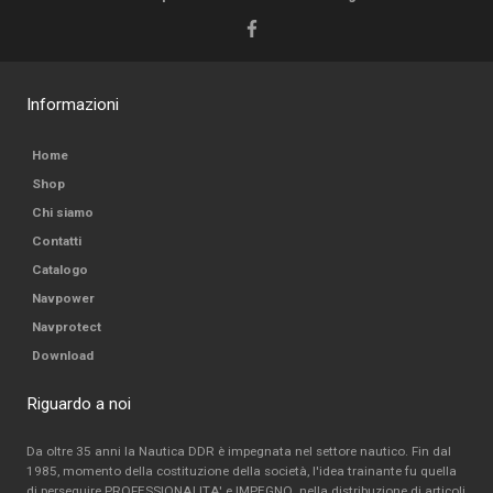
Informazioni
Home
Shop
Chi siamo
Contatti
Catalogo
Navpower
Navprotect
Download
Riguardo a noi
Da oltre 35 anni la Nautica DDR è impegnata nel settore nautico. Fin dal
1985, momento della costituzione della società, l'idea trainante fu quella
di perseguire PROFESSIONALITA' e IMPEGNO nella distribuzione di articoli