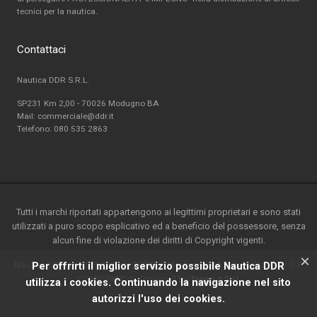
tecnici per la nautica.
Contattaci
Nautica DDR S.R.L.
SP231 Km 2,00 - 70026 Modugno BA
Mail: commerciale@ddr.it
Telefono:
080 535 2863
Tutti i marchi riportati appartengono ai legittimi proprietari e sono stati
utilizzati a puro scopo esplicativo ed a beneficio del possessore, senza
alcun fine di violazione dei diritti di Copyright vigenti.
×
Nautica DDR srl - S.P. 231 km.2-70026 Modugno(BA) - Italy-P.ta IVA / C.F.
Per offrirti il miglior servizio possibile Nautica DDR
07162490721 - Powered by
Teseo.it S.r.l
utilizza i cookies. Continuando la navigazione nel sito
autorizzi l'uso dei cookies.