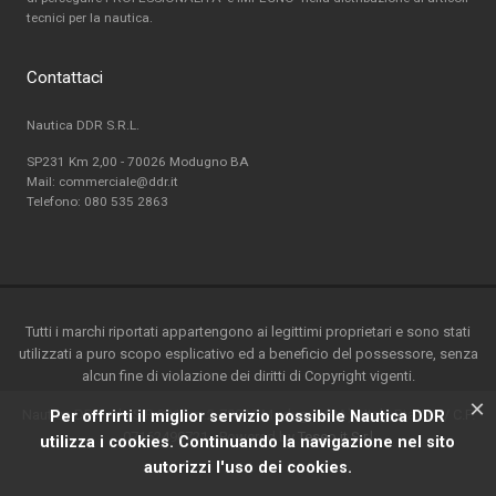
tecnici per la nautica.
Contattaci
Nautica DDR S.R.L.
SP231 Km 2,00 - 70026 Modugno BA
Mail: commerciale@ddr.it
Telefono:
080 535 2863
Tutti i marchi riportati appartengono ai legittimi proprietari e sono stati
utilizzati a puro scopo esplicativo ed a beneficio del possessore, senza
alcun fine di violazione dei diritti di Copyright vigenti.
×
Nautica DDR srl - S.P. 231 km.2-70026 Modugno(BA) - Italy-P.ta IVA / C.F.
Per offrirti il miglior servizio possibile Nautica DDR
07162490721 - Powered by
Teseo.it S.r.l
utilizza i cookies. Continuando la navigazione nel sito
autorizzi l'uso dei cookies.