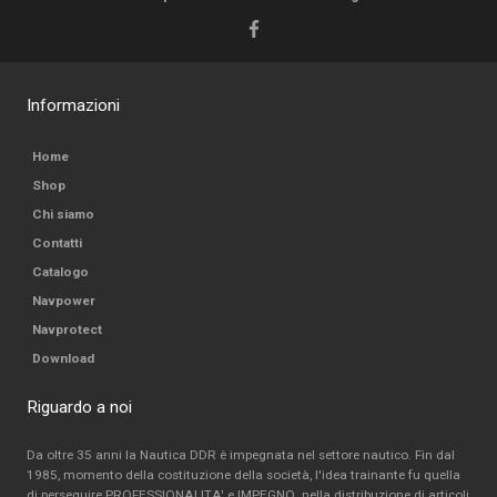
Informazioni
Home
Shop
Chi siamo
Contatti
Catalogo
Navpower
Navprotect
Download
Riguardo a noi
Da oltre 35 anni la Nautica DDR è impegnata nel settore nautico. Fin dal
1985, momento della costituzione della società, l'idea trainante fu quella
di perseguire PROFESSIONALITA' e IMPEGNO nella distribuzione di articoli